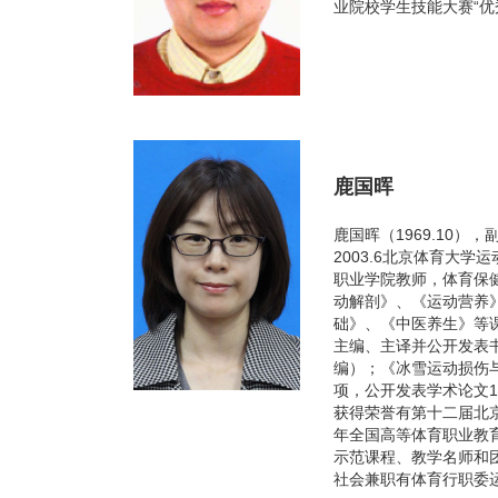
业院校学生技能大赛“优
鹿国晖
鹿国晖（1969.10），
2003.6北京体育大
职业学院教师，体育保
动解剖》、《运动营养
础》、《中医养生》等
主编、主译并公开发表
编）；《冰雪运动损伤
项，公开发表学术论文1
获得荣誉有第十二届北
年全国高等体育职业教育
示范课程、教学名师和
社会兼职有体育行职委