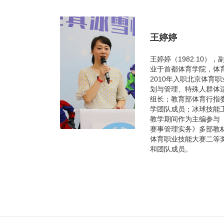
王婷婷
王婷婷（1982.10
业于首都体育学院，体
2010年入职北京体
划与管理、特殊人群体
组长；教育部体育行指
学团队成员；冰球技能
教学期间作为主编参与
赛事管理实务》多部教材
体育职业技能大赛二等奖
和团队成员。