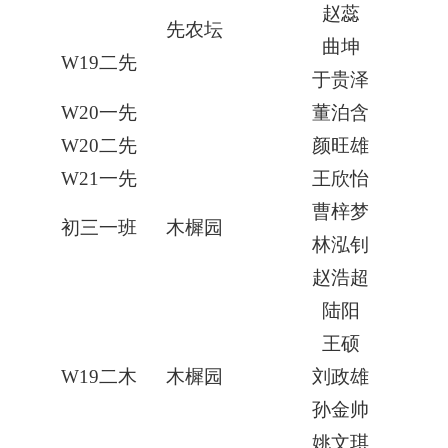
赵蕊
先农坛
曲坤
W19
二先
于贵泽
W20
一先
董泊含
W20
二先
颜旺雄
W21
一先
王欣怡
曹梓梦
初三一班
木樨园
林泓钊
赵浩超
陆阳
王硕
W19
二木
木樨园
刘政雄
孙金帅
姚文琪