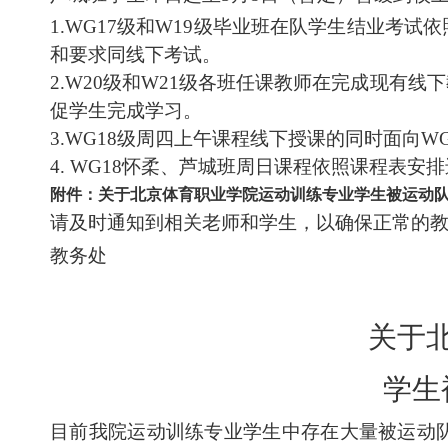
1.WG17
级和
W19
级毕业班在队学生结业考试依
和要求同线下考试。
2.W20
级和
W21
级各班任课教师在完成现有线下
促学生完成学习。
3.WG18
级周四上午课程线下授课的同时面向
WG
4. WG18
怀柔、芦城班周日课程依照课程表安排
附件：
关于北京体育职业学院运动训练专业学生被运动
请及时通知到相关老师和学生，以确保正常的
教务处
关于
学生
目前我院运动训练专业学生中存在大量被运动