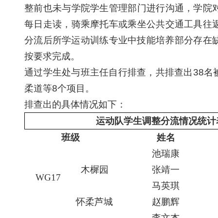
整前也未与学院学生管理部门进行沟通，学院
每日走读，骑乘摩托车或乘坐公共交通工具往
分流后所学运动训练专业中技能培养部分存在
按要求完成。
通过学生处与班主任自行排查，共排查出
38
名
柔道等
8个
项目。
排查出的具体
情况
如下：
运动队
学生
调整分流
情况统计
班级
姓名
池瑞康
木樨园
张靖一
WG17
马英琪
怀柔芦城
赵鹏辉
李文杰