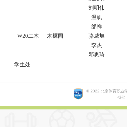
刘明伟
温凯
邰祥
W20
二木
木樨园
骆威旭
李杰
邓思琦
学生处
© 2022 北京体育职业学院 A
地址：