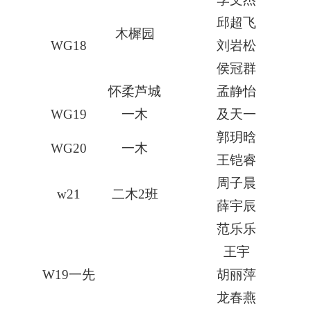
邱超飞
木樨园
WG18
刘岩松
侯冠群
怀柔芦城
孟静怡
WG19
一木
及天一
郭玥晗
WG20
一木
王铠睿
周子晨
w21
二木
2
班
薛宇辰
范乐乐
王宇
W19
一先
胡丽萍
龙春燕